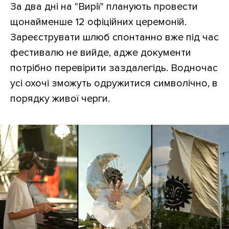
За два дні на "Вирії" планують провести
щонайменше 12 офіційних церемоній.
Зареєструвати шлюб спонтанно вже під час
#СТИЛЬ_НОВОГО_ЖИТТЯ
фестивалю не вийде, адже документи
потрібно перевірити заздалегідь. Водночас
усі охочі зможуть одружитися символічно, в
порядку живої черги.