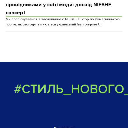
провідниками у світі моди: досвід NIESHE
concept
Ми поспілкувалися з засновницею NIESHE Вікторією Комарницькою
про те, як сьогодні змінюється український fashion-ритейл