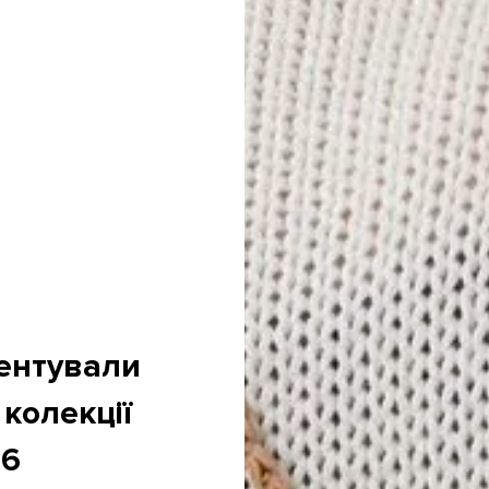
ентували
 колекції
26