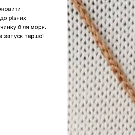
оновити
до різних
очинку біля моря.
в запуск першої