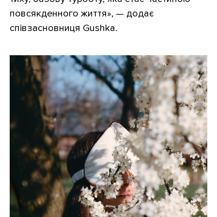
повсякденного життя», — додає
#СТИЛЬ_НОВОГО_ЖИТТЯ
співзасновниця Gushka.