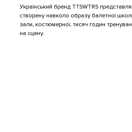
Український бренд TTSWTRS представляє
створену навколо образу балетної школи
зали, костюмерної, тисяч годин тренува
на сцену.