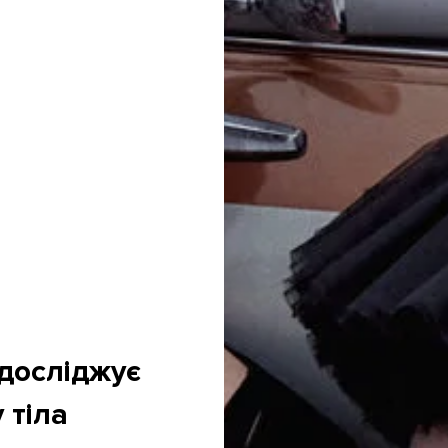
 досліджує
 тіла